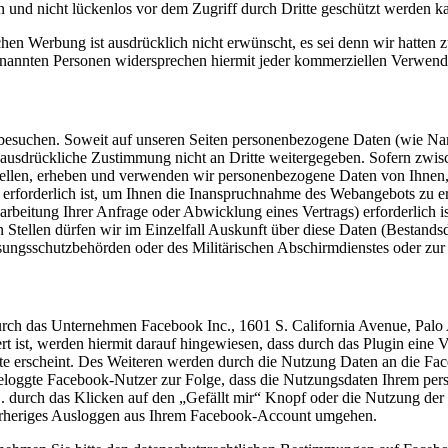
 und nicht lückenlos vor dem Zugriff durch Dritte geschützt werden k
Werbung ist ausdrücklich nicht erwünscht, es sei denn wir hatten zuvor
genannten Personen widersprechen hiermit jeder kommerziellen Verwen
suchen. Soweit auf unseren Seiten personenbezogene Daten (wie Name,
 ausdrückliche Zustimmung nicht an Dritte weitergegeben. Sofern zwisc
stellen, erheben und verwenden wir personenbezogene Daten von Ihnen, 
s erforderlich ist, um Ihnen die Inanspruchnahme des Webangebots zu
beitung Ihrer Anfrage oder Abwicklung eines Vertrags) erforderlich is
tellen dürfen wir im Einzelfall Auskunft über diese Daten (Bestandsda
ungsschutzbehörden oder des Militärischen Abschirmdienstes oder zur 
rch das Unternehmen Facebook Inc., 1601 S. California Avenue, Palo 
iert ist, werden hiermit darauf hingewiesen, dass durch das Plugin ei
te erscheint. Des Weiteren werden durch die Nutzung Daten an die Fac
geloggte Facebook-Nutzer zur Folge, dass die Nutzungsdaten Ihrem pe
B. durch das Klicken auf den „Gefällt mir“ Knopf oder die Nutzung d
vorheriges Ausloggen aus Ihrem Facebook-Account umgehen.