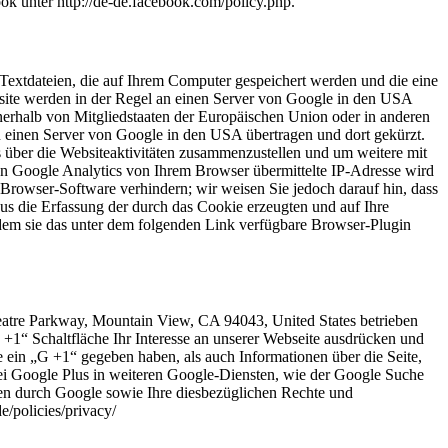
k unter http://de-de.facebook.com/policy.php.
Textdateien, die auf Ihrem Computer gespeichert werden und die eine
site werden in der Regel an einen Server von Google in den USA
nerhalb von Mitgliedstaaten der Europäischen Union oder in anderen
 einen Server von Google in den USA übertragen und dort gekürzt.
 über die Websiteaktivitäten zusammenzustellen und um weitere mit
n Google Analytics von Ihrem Browser übermittelte IP-Adresse wird
Browser-Software verhindern; wir weisen Sie jedoch darauf hin, dass
us die Erfassung der durch das Cookie erzeugten und auf Ihre
ndem sie das unter dem folgenden Link verfügbare Browser-Plugin
eatre Parkway, Mountain View, CA 94043, United States betrieben
 +1“ Schaltfläche Ihr Interesse an unserer Webseite ausdrücken und
te ein „G +1“ gegeben haben, als auch Informationen über die Seite,
ei Google Plus in weiteren Google-Diensten, wie der Google Suche
en durch Google sowie Ihre diesbezüglichen Rechte und
/policies/privacy/