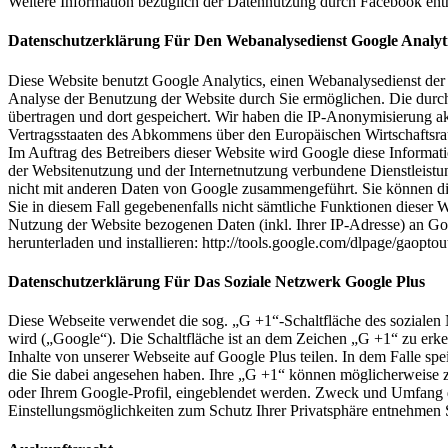
Weitere Information bezüglich der Datennutzung durch Facebook entn
Datenschutzerklärung Für Den Webanalysedienst Google Analyt
Diese Website benutzt Google Analytics, einen Webanalysedienst der
Analyse der Benutzung der Website durch Sie ermöglichen. Die durc
übertragen und dort gespeichert. Wir haben die IP-Anonymisierung ak
Vertragsstaaten des Abkommens über den Europäischen Wirtschaftsrau
Im Auftrag des Betreibers dieser Website wird Google diese Informa
der Websitenutzung und der Internetnutzung verbundene Dienstleist
nicht mit anderen Daten von Google zusammengeführt. Sie können die
Sie in diesem Fall gegebenenfalls nicht sämtliche Funktionen dieser
Nutzung der Website bezogenen Daten (inkl. Ihrer IP-Adresse) an Go
herunterladen und installieren: http://tools.google.com/dlpage/gaopto
Datenschutzerklärung Für Das Soziale Netzwerk Google Plus
Diese Webseite verwendet die sog. „G +1“-Schaltfläche des soziale
wird („Google“). Die Schaltfläche ist an dem Zeichen „G +1“ zu erken
Inhalte von unserer Webseite auf Google Plus teilen. In dem Falle spe
die Sie dabei angesehen haben. Ihre „G +1“ können möglicherweise 
oder Ihrem Google-Profil, eingeblendet werden. Zweck und Umfang 
Einstellungsmöglichkeiten zum Schutz Ihrer Privatsphäre entnehmen S