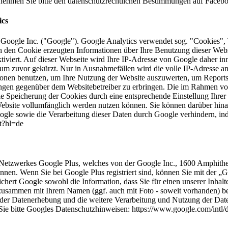
ehmen Sie bitte den datenschutzrechtlichen Bestimmungen auf Faceboo
ics
 Google Inc. ("Google"). Google Analytics verwendet sog. "Cookies", 
h den Cookie erzeugten Informationen über Ihre Benutzung dieser Web
tiviert. Auf dieser Webseite wird Ihre IP-Adresse von Google daher in
m zuvor gekürzt. Nur in Ausnahmefällen wird die volle IP-Adresse an
tionen benutzen, um Ihre Nutzung der Website auszuwerten, um Reports
ungen gegenüber dem Websitebetreiber zu erbringen. Die im Rahmen vo
 Speicherung der Cookies durch eine entsprechende Einstellung Ihrer 
 Website vollumfänglich werden nutzen können. Sie können darüber hina
ogle sowie die Verarbeitung dieser Daten durch Google verhindern, i
ut?hl=de
n Netzwerkes Google Plus, welches von der Google Inc., 1600 Amphith
nen. Wenn Sie bei Google Plus registriert sind, können Sie mit der „G
ichert Google sowohl die Information, dass Sie für einen unserer Inhal
zusammen mit Ihrem Namen (ggf. auch mit Foto - soweit vorhanden) b
der Datenerhebung und die weitere Verarbeitung und Nutzung der Dat
ie bitte Googles Datenschutzhinweisen: https://www.google.com/intl/de