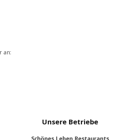
r an:
!
Unsere Betriebe
Schönes Leben Restaurants